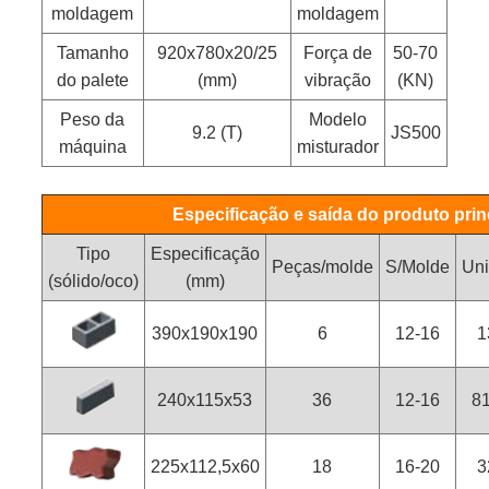
moldagem
moldagem
Tamanho
920x780x20/25
Força de
50-70
do palete
(mm)
vibração
(KN)
Peso da
Modelo
9.2 (T)
JS500
máquina
misturador
Especificação e saída do produto prin
Tipo
Especificação
Peças/molde
S/Molde
Uni
(sólido/oco)
(mm)
390x190x190
6
12-16
1
240x115x53
36
12-16
8
225x112,5x60
18
16-20
3