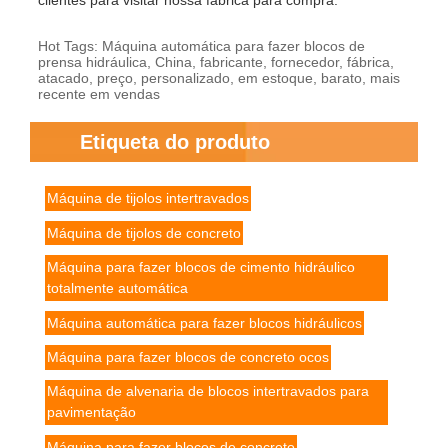
clientes para visitar nossa fábrica para compra.
Hot Tags: Máquina automática para fazer blocos de
prensa hidráulica, China, fabricante, fornecedor, fábrica,
atacado, preço, personalizado, em estoque, barato, mais
recente em vendas
Etiqueta do produto
Máquina de tijolos intertravados
Máquina de tijolos de concreto
Máquina para fazer blocos de cimento hidráulico
totalmente automática
Máquina automática para fazer blocos hidráulicos
Máquina para fazer blocos de concreto ocos
Máquina de alvenaria de blocos intertravados para
pavimentação
Máquina para fazer blocos de concreto