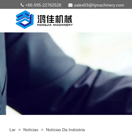
+86-595-22762528
sales03@hjmachinery.com
Lar
>
Notícias
>
Notícias Da Indústria