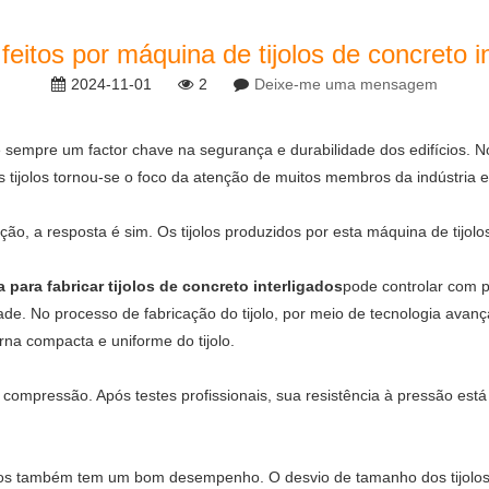
 feitos por máquina de tijolos de concreto i
2024-11-01
2
Deixe-me uma mensagem
é sempre um factor chave na segurança e durabilidade dos edifícios. N
s tijolos tornou-se o foco da atenção de muitos membros da indústria 
ação, a resposta é sim. Os tijolos produzidos por esta máquina de tijo
 para fabricar tijolos de concreto interligados
pode controlar com p
ade. No processo de fabricação do tijolo, por meio de tecnologia avan
rna compacta e uniforme do tijolo.
à compressão. Após testes profissionais, sua resistência à pressão está
.
jolos também tem um bom desempenho. O desvio de tamanho dos tijolo